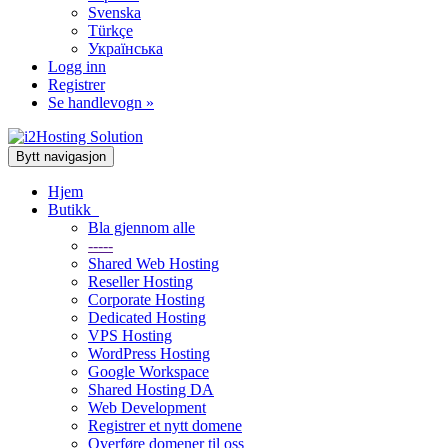
Svenska
Türkçe
Українська
Logg inn
Registrer
Se handlevogn »
Bytt navigasjon
Hjem
Butikk
Bla gjennom alle
-----
Shared Web Hosting
Reseller Hosting
Corporate Hosting
Dedicated Hosting
VPS Hosting
WordPress Hosting
Google Workspace
Shared Hosting DA
Web Development
Registrer et nytt domene
Overføre domener til oss