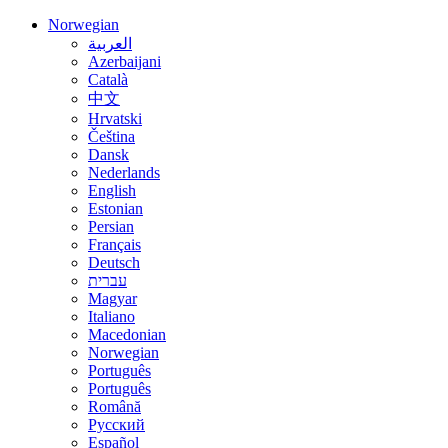
Norwegian
العربية
Azerbaijani
Català
中文
Hrvatski
Čeština
Dansk
Nederlands
English
Estonian
Persian
Français
Deutsch
עברית
Magyar
Italiano
Macedonian
Norwegian
Português
Português
Română
Русский
Español